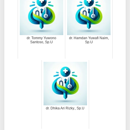
m
a
t
a
C
i
dr. Tommy Yuwono
dr. Hamdan Yuwafi Naim,
r
Santoso, Sp.U
Sp.U
e
b
o
n
dr. Dhika Ari Rizky., Sp.U