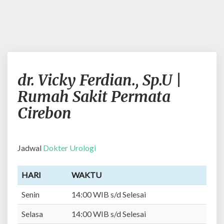
d
dr. Vicky Ferdian., Sp.U |
r
.
Rumah Sakit Permata
V
Cirebon
i
c
k
y
Jadwal
Dokter Urologi
F
e
HARI
WAKTU
r
d
Senin
14:00 WIB s/d Selesai
i
a
Selasa
14:00 WIB s/d Selesai
n