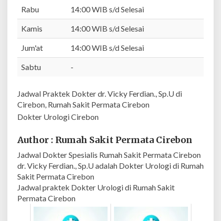
.
Rabu
14:00 WIB s/d Selesai
,
Kamis
14:00 WIB s/d Selesai
S
p
Jum'at
14:00 WIB s/d Selesai
.
U
Sabtu
-
|
R
Jadwal Praktek Dokter dr. Vicky Ferdian., Sp.U di
u
Cirebon, Rumah Sakit Permata Cirebon
m
Dokter Urologi Cirebon
a
h
S
Author : Rumah Sakit Permata Cirebon
a
Jadwal Dokter Spesialis Rumah Sakit Permata Cirebon
k
dr. Vicky Ferdian., Sp.U adalah Dokter Urologi di Rumah
i
Sakit Permata Cirebon
t
Jadwal praktek Dokter Urologi di Rumah Sakit
P
Permata Cirebon
e
r