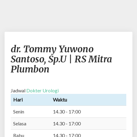
d
dr. Tommy Yuwono
r
.
Santoso, Sp.U | RS Mitra
T
Plumbon
o
m
m
y
Jadwal
Dokter Urologi
Y
Hari
Waktu
u
w
Senin
14.30 - 17:00
o
n
Selasa
14.30 - 17:00
o
Rabu
14.30 - 17:00
S