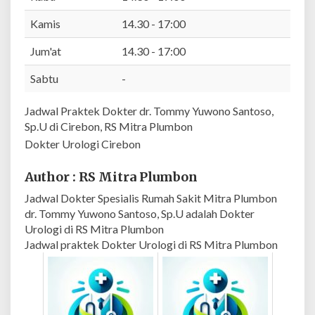
a
Kamis
14.30 - 17:00
n
t
Jum'at
14.30 - 17:00
o
s
Sabtu
-
o
,
Jadwal Praktek Dokter dr. Tommy Yuwono Santoso,
S
Sp.U di Cirebon, RS Mitra Plumbon
p
Dokter Urologi Cirebon
.
U
Author : RS Mitra Plumbon
|
R
Jadwal Dokter Spesialis Rumah Sakit Mitra Plumbon
S
dr. Tommy Yuwono Santoso, Sp.U adalah Dokter
M
Urologi di RS Mitra Plumbon
i
Jadwal praktek Dokter Urologi di RS Mitra Plumbon
t
r
a
P