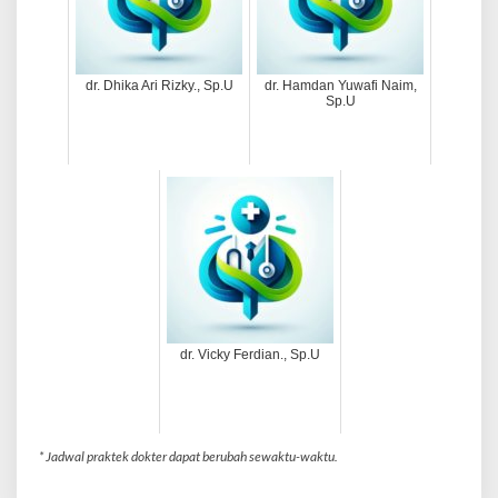
l
u
m
b
dr. Dhika Ari Rizky., Sp.U
dr. Hamdan Yuwafi Naim,
Sp.U
o
n
dr. Vicky Ferdian., Sp.U
* Jadwal praktek dokter dapat berubah sewaktu-waktu.