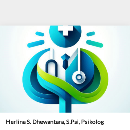
Herlina S. Dhewantara, S.Psi, Psikolog
H
e