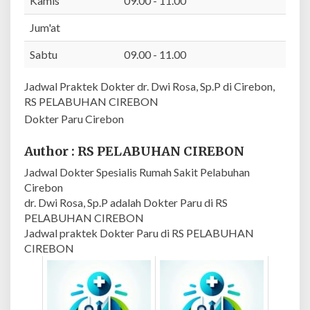
Kamis
09.00 - 11.00
|
R
Jum'at
S
Sabtu
09.00 - 11.00
P
E
Jadwal Praktek Dokter dr. Dwi Rosa, Sp.P di Cirebon,
L
RS PELABUHAN CIREBON
A
B
Dokter Paru Cirebon
U
H
Author : RS PELABUHAN CIREBON
A
Jadwal Dokter Spesialis Rumah Sakit Pelabuhan
N
Cirebon
C
dr. Dwi Rosa, Sp.P adalah Dokter Paru di RS
I
PELABUHAN CIREBON
R
Jadwal praktek Dokter Paru di RS PELABUHAN
E
CIREBON
B
O
N