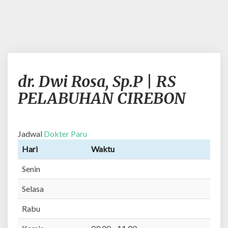
d
dr. Dwi Rosa, Sp.P | RS
r
.
PELABUHAN CIREBON
D
w
i
Jadwal
Dokter Paru
R
o
Hari
Waktu
s
Senin
a
,
Selasa
S
p
Rabu
.
P