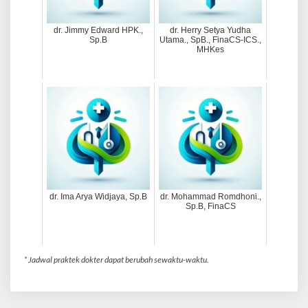
i
m
dr. Jimmy Edward HPK.,
dr. Herry Setya Yudha
a
Sp.B
Utama., SpB., FinaCS-ICS.,
s
MHKes
dr. Ima Arya Widjaya, Sp.B
dr. Mohammad Romdhoni.,
Sp.B, FinaCS
* Jadwal praktek dokter dapat berubah sewaktu-waktu.