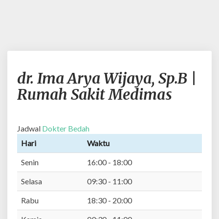
d
dr. Ima Arya Wijaya, Sp.B |
r
.
Rumah Sakit Medimas
I
m
a
Jadwal
Dokter Bedah
A
r
Hari
Waktu
y
Senin
16:00 - 18:00
a
W
Selasa
09:30 - 11:00
i
j
Rabu
18:30 - 20:00
a
y