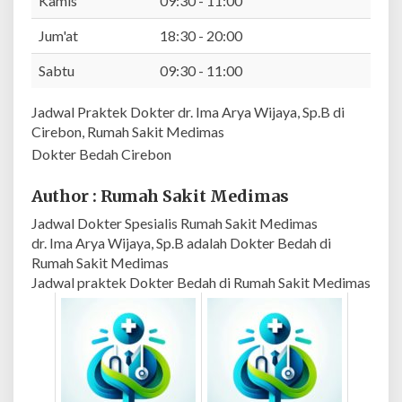
Kamis
09:30 - 11:00
a
,
Jum'at
18:30 - 20:00
S
Sabtu
09:30 - 11:00
p
.
Jadwal Praktek Dokter dr. Ima Arya Wijaya, Sp.B di
B
Cirebon, Rumah Sakit Medimas
|
R
Dokter Bedah Cirebon
u
m
Author : Rumah Sakit Medimas
a
Jadwal Dokter Spesialis Rumah Sakit Medimas
h
dr. Ima Arya Wijaya, Sp.B adalah Dokter Bedah di
S
Rumah Sakit Medimas
a
Jadwal praktek Dokter Bedah di Rumah Sakit Medimas
k
i
t
M
e
d