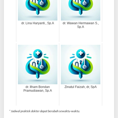
O
N
dr. Lina Haryanti., Sp.A
dr. Wawan Hermawan S.,
Sp.A
dr. Ilham Bondan
Zinatul Faizah, dr, SpA
Pramudiawan, Sp.A
* Jadwal praktek dokter dapat berubah sewaktu-waktu.