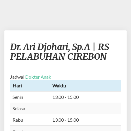
D
Dr. Ari Djohari, Sp.A | RS
r
.
PELABUHAN CIREBON
A
r
i
Jadwal
Dokter Anak
D
j
Hari
Waktu
o
Senin
13.00 - 15.00
h
a
Selasa
r
i
Rabu
13.00 - 15.00
,
S