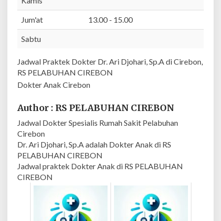
Kamis
p
.
Jum'at
13.00 - 15.00
A
Sabtu
|
R
Jadwal Praktek Dokter Dr. Ari Djohari, Sp.A di Cirebon,
S
RS PELABUHAN CIREBON
P
E
Dokter Anak Cirebon
L
A
Author : RS PELABUHAN CIREBON
B
Jadwal Dokter Spesialis Rumah Sakit Pelabuhan
U
Cirebon
H
Dr. Ari Djohari, Sp.A adalah Dokter Anak di RS
A
PELABUHAN CIREBON
N
Jadwal praktek Dokter Anak di RS PELABUHAN
C
CIREBON
I
R
E
B